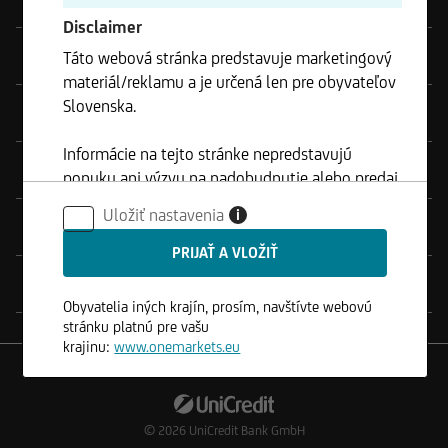
Disclaimer
Produkty
Táto webová stránka predstavuje marketingový
materiál/reklamu a je určená len pre obyvateľov
Slovenska.
Nástroje
Informácie na tejto stránke nepredstavujú
Service
ponuku ani výzvu na nadobudnutie alebo predaj
akýchkoľvek cenných papierov a nesmú byť
Uložiť nastavenia
i
klientom použité v žiadnej jurisdikcií, kde je
Právne poznámky
takéto použitie zakázané.
Kontakt
Obyvatelia iných krajín, prosím, navštívte webovú
stránku platnú pre vašu
krajinu:
www.onemarkets.eu
© 2026
UniCredit Bank GmbH