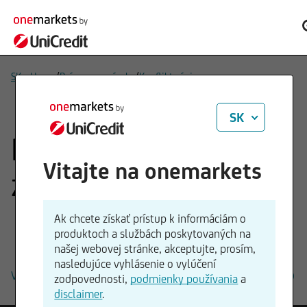
/
/
SK - Home
Právne poznámky
Konflikt záujmov
SK
Potenciálne konflikty
Vitajte na onemarkets
záujmov
Ak chcete získať prístup k informáciám o
produktoch a službách poskytovaných na
našej webovej stránke, akceptujte, prosím,
nasledujúce vyhlásenie o vylúčení
Všeobecné ustanovenia na riešenie konfliktu záujmov (PDF)
zodpovednosti,
podmienky používania
a
disclaimer
.