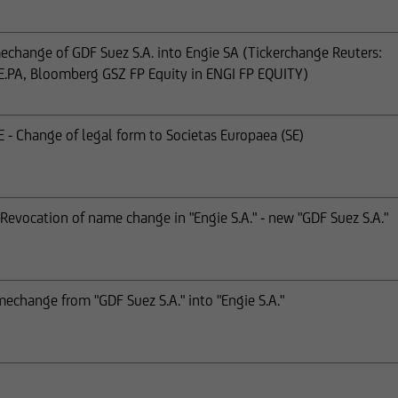
echange of GDF Suez S.A. into Engie SA (Tickerchange Reuters:
E.PA, Bloomberg GSZ FP Equity in ENGI FP EQUITY)
 - Change of legal form to Societas Europaea (SE)
 Revocation of name change in "Engie S.A." - new "GDF Suez S.A."
mechange from "GDF Suez S.A." into "Engie S.A."