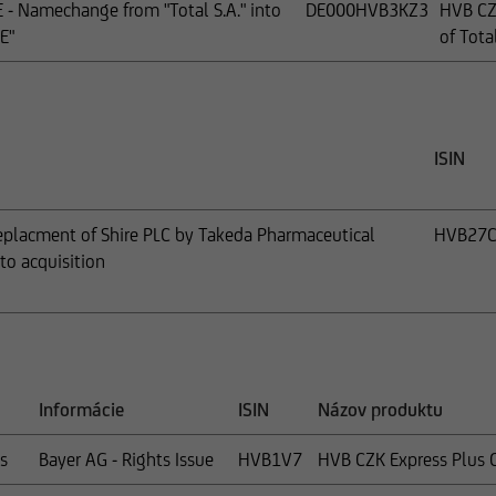
E - Namechange from "Total S.A." into
DE000HVB3KZ3
HVB CZK
E"
of Tota
ISIN
Replacment of Shire PLC by Takeda Pharmaceutical
HVB27
to acquisition
Informácie
ISIN
Názov produktu
s
Bayer AG - Rights Issue
HVB1V7
HVB CZK Express Plus Ce