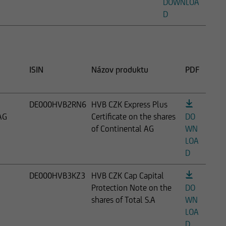
DOWNLOA
D
ISIN
Názov produktu
PDF
DE000HVB2RN6
HVB CZK Express Plus
AG
Certificate on the shares
DO
of Continental AG
WN
LOA
D
DE000HVB3KZ3
HVB CZK Cap Capital
Protection Note on the
DO
shares of Total S.A
WN
LOA
D