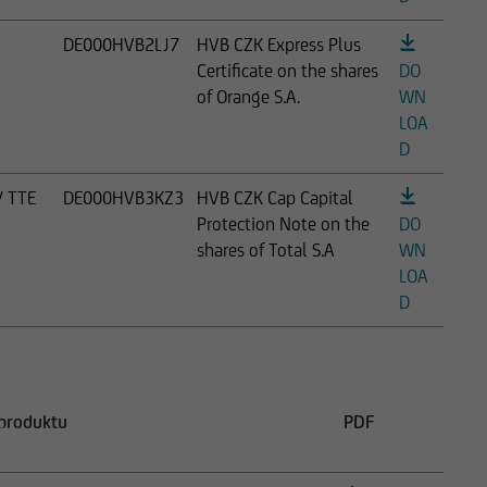
DE000HVB2LJ7
HVB CZK Express Plus
Certificate on the shares
DO
of Orange S.A.
WN
LOA
D
/ TTE
DE000HVB3KZ3
HVB CZK Cap Capital
Protection Note on the
DO
shares of Total S.A
WN
LOA
D
produktu
PDF