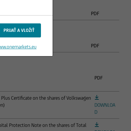
Názov produktu
PDF
Názov produktu
PDF
ww.onemarkets.eu
PDF
Plus Certificate on the shares of Volkswagen
en)
DOWNLOA
D
tal Protection Note on the shares of Total