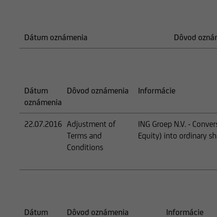
Dátum oznámenia
Dôvod ozná
Dátum
Dôvod oznámenia
Informácie
oznámenia
22.07.2016
Adjustment of
ING Groep N.V. - Conve
Terms and
Equity) into ordinary
Conditions
Dátum
Dôvod oznámenia
Informácie