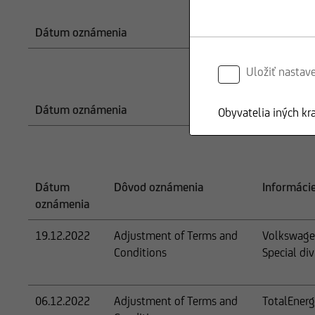
Dátum oznámenia
Dôvod ozná
Uložiť nastav
Dátum oznámenia
Dôvod ozná
Obyvatelia iných kr
Dátum
Dôvod oznámenia
Informáci
oznámenia
19.12.2022
Adjustment of Terms and
Volkswagen
Conditions
Special di
06.12.2022
Adjustment of Terms and
TotalEnerg