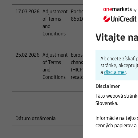
17.03.2026
Adjustment
Roche Holding AG - Change of 
of Terms
855167 / ROG.S / ROG SW Equi
and
Conditions
Vitajte n
25.02.2026
Adjustment
Eurostat Eurozone HICP ex Toba
Ak chcete získať
of Terms
changed the reference year (re
stránke, akceptuj
and
(HICPs) with 2025=100 as refere
a
disclaimer
.
Conditions
recalculated multiplying for 
Disclaimer
Táto webová stránka
Slovenska.
Informácie na tejto
Dátum oznámenia
Dôvod ozná
cenných papierov a n