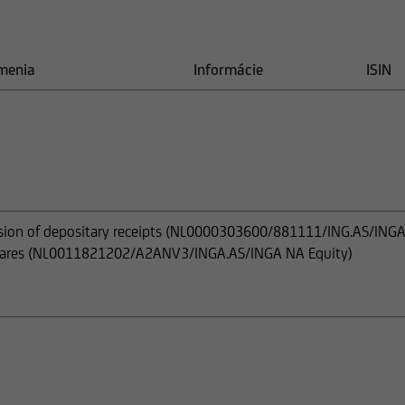
menia
Informácie
ISIN
rsion of depositary receipts (NL0000303600/881111/ING.AS/ING
 shares (NL0011821202/A2ANV3/INGA.AS/INGA NA Equity)