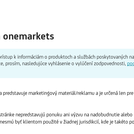
ISIN / WKN / Reuters RIC / BBG from CH0012032048 /
A2
ty to CH1499059983 / A424UK / ROPC.S / ROP SW Equity
A2
a onemarkets
cco Unrevised Series NSA - From January 2026 Eurostat
IT
 prístup k informáciám o produktoch a službách poskytovaných n
basing) for the Harmonized Indices of Consumer Prices
te, prosím, nasledujúce vyhlásenie o vylúčení zodpovednosti,
po
nce period (base). Index levels from former base are
rebasing key 0.780588098378462.
 predstavuje marketingový materiál/reklamu a je určená len pr
 stránke nepredstavujú ponuku ani výzvu na nadobudnutie alebo
menia
Informácie
ISIN
esmú byť klientom použité v žiadnej jurisdikcií, kde je takéto po