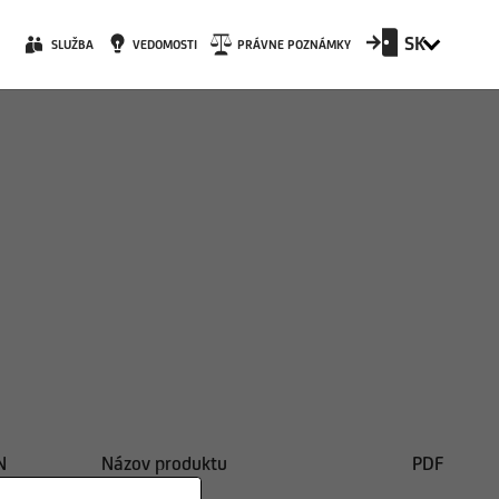
SK
SLUŽBA
VEDOMOSTI
PRÁVNE POZNÁMKY
N
Názov produktu
PDF