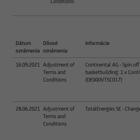
Conditions
Dátum
Dôvod
Informácie
oznámenia
oznámenia
16.09.2021
Adjustment of
Continental AG - Spin o
Terms and
basketbuilding: 1 x Con
Conditions
(DE000VTSC017)
28.06.2021
Adjustment of
TotalEnergies SE - Change
Terms and
Conditions