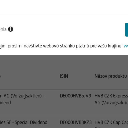
menia
Informácie
ISIN
enia
i
menia
Informácie
ISIN
ajín, prosím, navštívte webovú stránku platnú pre vašu krajinu:
w
e
ISIN
Názov produktu
 AG (Vorzugsaktien) -
DE000HVB5JV9
HVB CZK Express 
vidend
AG (Vorzugsakti
ies SE - Special Dividend
DE000HVB3KZ3
HVB CZK Cap Capi