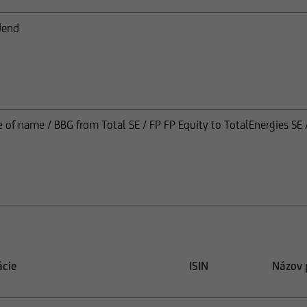
idend
 of name / BBG from Total SE / FP FP Equity to TotalEnergies SE 
ácie
ISIN
Názov 