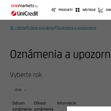
PRODUKTY
NÁSTROJE
ON
/
/
SK - Home
Právne poznámky
Oznámenia a upozornenia
Oznámenia a upozorn
Vyberte rok
2026
Dátum
Dôvod
Informácie
oznámenia
oznámenia