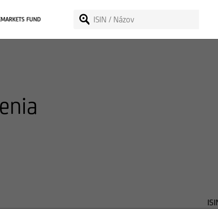
EMARKETS FUND
enia
ISI