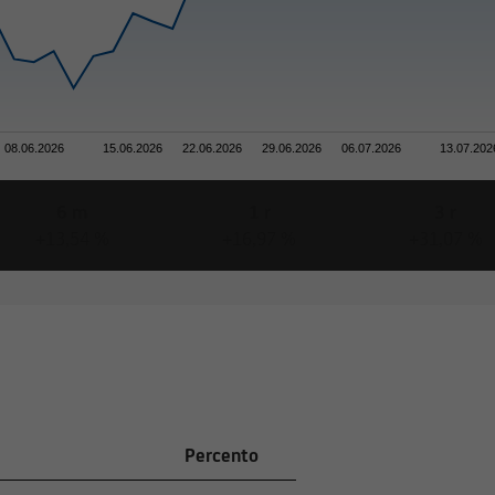
08.06.2026
15.06.2026
22.06.2026
29.06.2026
06.07.2026
13.07.202
6 m
1 r
3 r
+13,54 %
+16,97 %
+31,07 %
Percento