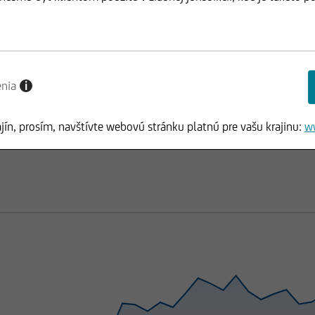
enia
i
ajín, prosím, navštívte webovú stránku platnú pre vašu krajinu:
w
AČKA
DOKUMENTY