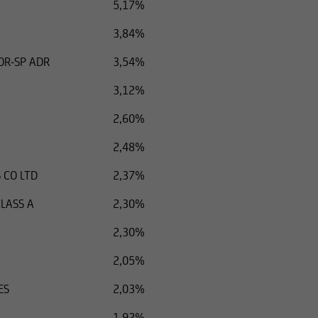
5,17%
3,84%
OR-SP ADR
3,54%
3,12%
2,60%
2,48%
 CO LTD
2,37%
LASS A
2,30%
2,30%
2,05%
ES
2,03%
1,92%