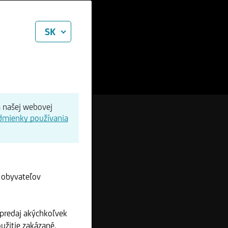
SK
a našej webovej
dmienky používania
e obyvateľov
 predaj akýchkoľvek
užitie zakázané.