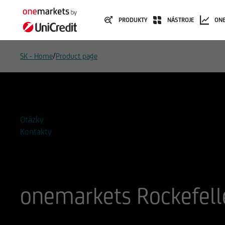
PRODUKTY
NÁSTROJE
ON
/
SK - Home
Product page
Pridať do zoznamu sledovaných
Otázky
Kontakty
onemarkets Rockefell
ISIN
WKN