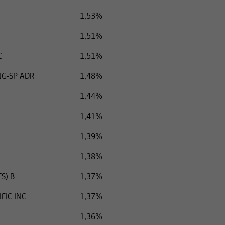
1,53%
1,51%
C
1,51%
NG-SP ADR
1,48%
1,44%
1,41%
1,39%
1,38%
S) B
1,37%
FIC INC
1,37%
1,36%