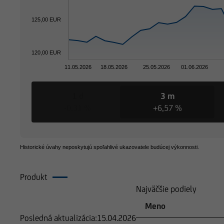
125,00 EUR
120,00 EUR
11.05.2026
18.05.2026
25.05.2026
01.06.2026
1 d
3 m
-0,31 %
+6,57 %
Historické úvahy neposkytujú spoľahlivé ukazovatele budúcej výkonnosti.
Produkt
Zloženie
Najväčšie podiely
Meno
Posledná aktualizácia:
15.04.2026