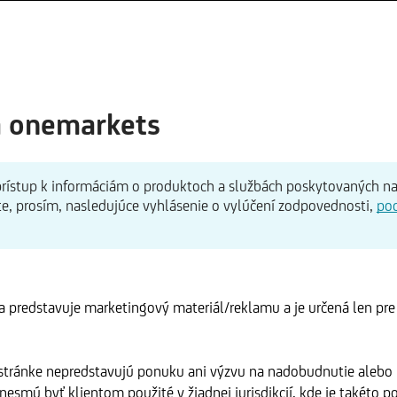
a onemarkets
 prístup k informáciám o produktoch a službách poskytovaných n
te, prosím, nasledujúce vyhlásenie o vylúčení zodpovednosti,
po
 predstavuje marketingový materiál/reklamu a je určená len pr
 stránke nepredstavujú ponuku ani výzvu na nadobudnutie alebo
esmú byť klientom použité v žiadnej jurisdikcií, kde je takéto po