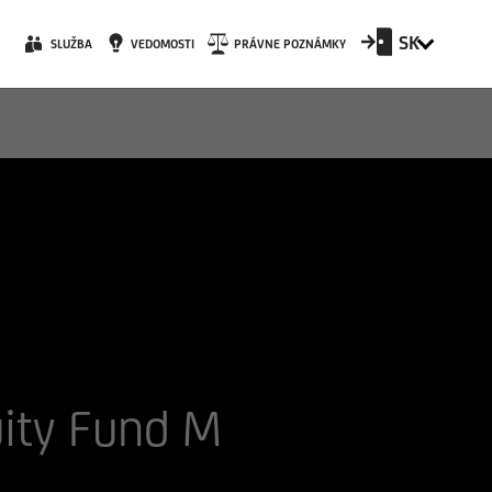
SK
SLUŽBA
VEDOMOSTI
PRÁVNE POZNÁMKY
uity Fund M