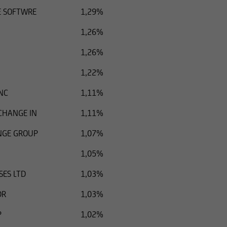
E SOFTWRE
1,29%
1,26%
1,26%
1,22%
NC
1,11%
CHANGE IN
1,11%
NGE GROUP
1,07%
1,05%
SES LTD
1,03%
DR
1,03%
P
1,02%