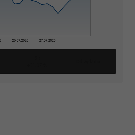
6
20.07.2026
27.07.2026
5 r
Od vydania
+31,07 %