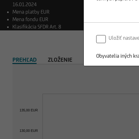
16.01.2024
Mena platby
EUR
Mena fondu
EUR
Klasifikácia SFDR
Art. 8
Uložiť nastav
Obyvatelia iných kr
PREHĽAD
ZLOŽENIE
INVESTIČNÁ KALKUL
135,00 EUR
130,00 EUR