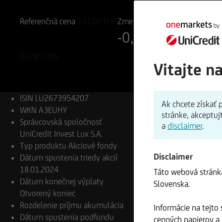
LU2673954207
A3EUHY
Referenčná cena
131,07
EUR
Zmena
-0,31%
-0,41 EUR
06.08.2026
Vitajte n
ISIN
LU2673954207
Ak chcete získať
WKN
A3EUHY
stránke, akceptuj
Správcovská spoločnosť
a
disclaimer
.
UniCredit Invest Lux S.A.
Typ produktu
Akciové fondy
Disclaimer
Dátum spustenia triedy akcií
18.01.2024
Táto webová stránka
Dátum konečnej výplaty
Slovenska.
Otvorený koniec
Rozdelenie príjmu
akumulácia
Informácie na tejto
Dátum spustenia podfondu
cenných papierov a n