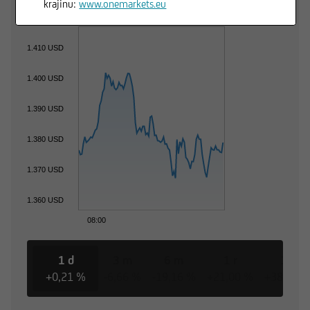
krajinu:
www.onemarkets.eu
1.410 USD
1.400 USD
1.390 USD
1.380 USD
1.370 USD
1.360 USD
08:00
1 d
3 m
6 m
1 r
3 r
+0,21 %
-6,66 %
-19,16 %
+21,00 %
+38,93 