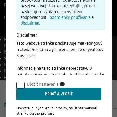
Referenčná cena
1385,16999
USD
Zmena
našej webovej stránke, akceptujte, prosím,
-%
-
nasledujúce vyhlásenie o vylúčení
zodpovednosti,
podmienky používania
a
UniCredit Indikácia v reálnom čase
07.08.2026
- 17:09
disclaimer
.
Disclaimer
Názov
1 Feinunze
Táto webová stránka predstavuje marketingový
Palladium
materiál/reklamu a je určená len pre obyvateľov
ISIN
XC0009665529
Slovenska.
WKN
966552
Reuters
XPD=
Informácie na tejto stránke nepredstavujú
Bloomberg
XPD Curncy
ponuku ani výzvu na nadobudnutie alebo predaj
Mena
USD
akýchkoľvek cenných papierov a nesmú byť
Uložiť nastavenia
i
klientom použité v žiadnej jurisdikcií, kde je
takéto použitie zakázané.
PREHĽAD
PRODUKTY
Obyvatelia iných krajín, prosím, navštívte webovú
stránku platnú pre vašu