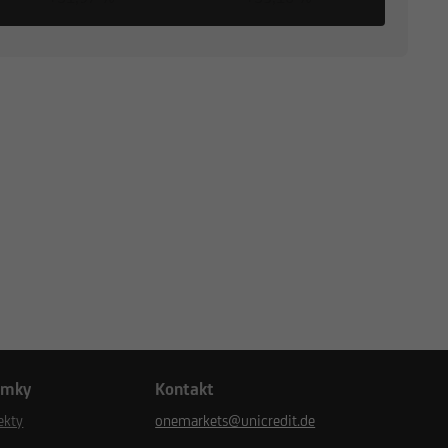
ámky
Kontakt
ekty
onemarkets@unicredit.de