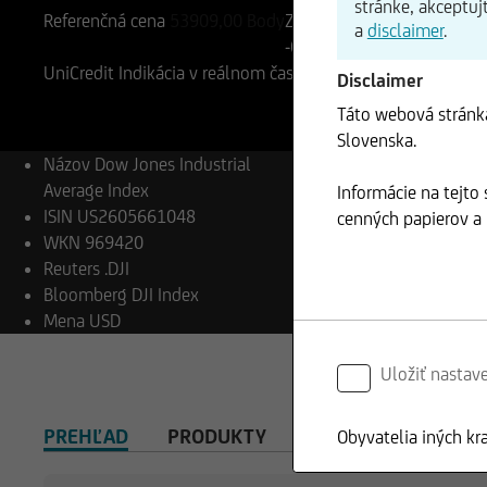
stránke, akceptuj
Referenčná cena
53909,00
Body
Zmena
a
disclaimer
.
-0,81%
-436,61
UniCredit Indikácia v reálnom čase
06.08.2026
- 21:59
Disclaimer
Táto webová stránka
Slovenska.
Názov
Dow Jones Industrial
Average Index
Informácie na tejto
ISIN
US2605661048
cenných papierov a n
WKN
969420
Reuters
.DJI
Bloomberg
DJI Index
Mena
USD
Uložiť nastav
PREHĽAD
PRODUKTY
Obyvatelia iných kr