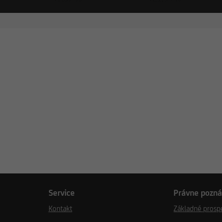
rage Index
Service
Právne pozn
Kontakt
Základné prosp