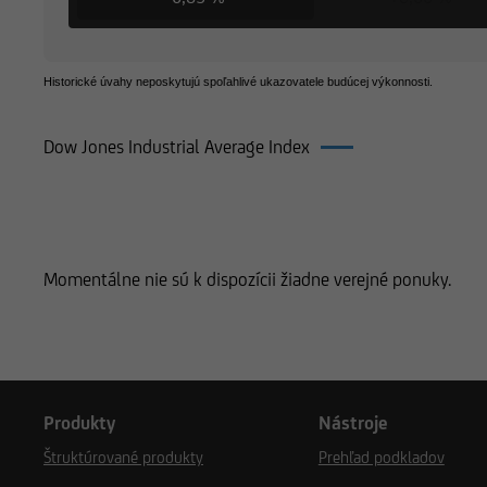
Historické úvahy neposkytujú spoľahlivé ukazovatele budúcej výkonnosti.
Dow Jones Industrial Average Index
Produkty k Dow Jones Industrial Ave
Momentálne nie sú k dispozícii žiadne verejné ponuky.
Produkty
Nástroje
Štruktúrované produkty
Prehľad podkladov