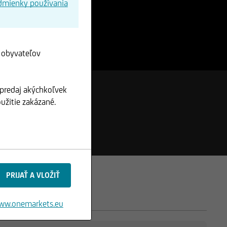
dmienky používania
e obyvateľov
 predaj akýchkoľvek
užitie zakázané.
ww.onemarkets.eu