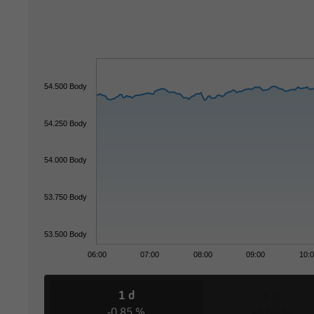
54.500 Body
54.250 Body
54.000 Body
53.750 Body
53.500 Body
06:00
07:00
08:00
09:00
10:
1 d
3 m
-0,85 %
+8,66 %