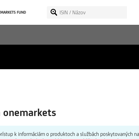
EMARKETS FUND
Average Index
a onemarkets
 prístup k informáciám o produktoch a službách poskytovaných n