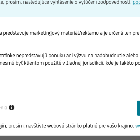
te, prosím, nasledujúce vyhlásenie o vylúčení zodpovednosti,
po
 predstavuje marketingový materiál/reklamu a je určená len pr
 stránke nepredstavujú ponuku ani výzvu na nadobudnutie alebo
esmú byť klientom použité v žiadnej jurisdikcií, kde je takéto po
enia
i
ajín, prosím, navštívte webovú stránku platnú pre vašu krajinu:
w