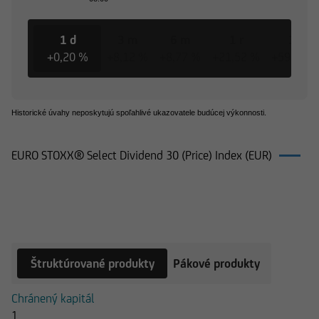
1 d
3 m
6 m
1 r
3 r
+0,20 %
+8,12 %
+8,77 %
+21,52 %
+59,25 %
Historické úvahy neposkytujú spoľahlivé ukazovatele budúcej výkonnosti.
EURO STOXX® Select Dividend 30 (Price) Index (EUR)
Produkty k EURO STOXX® Select
Dividend 30 (Price) Index (EUR)
Štruktúrované produkty
Pákové produkty
Chránený kapitál
1