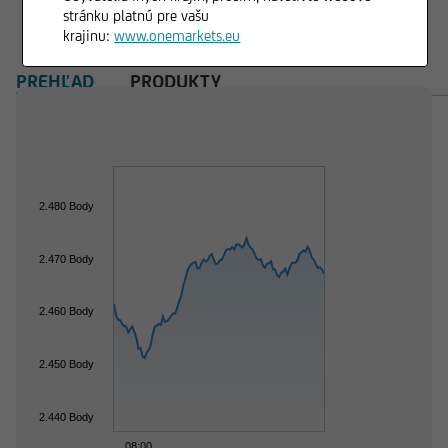
stránku platnú pre vašu
krajinu:
www.onemarkets.eu
PREHĽAD
PRODUKTY
2.480 Body
2.470 Body
2.460 Body
2.450 Body
2.440 Body
08:00