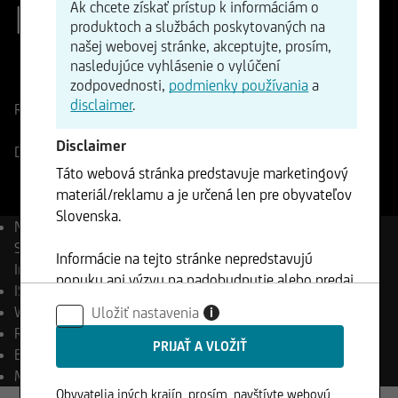
Index (EUR)
Ak chcete získať prístup k informáciám o
produktoch a službách poskytovaných na
našej webovej stránke, akceptujte, prosím,
nasledujúce vyhlásenie o vylúčení
ISIN
WKN
zodpovednosti,
podmienky používania
a
CH0020751589
A0C4HG
disclaimer
.
Referenčná cena
2471,00
Body
Zmena
+0,02%
+0,47
Disclaimer
Deutsche Börse
07.08.2026
- 17:25
Táto webová stránka predstavuje marketingový
materiál/reklamu a je určená len pre obyvateľov
Slovenska.
Názov
EURO STOXX®
Select Dividend 30 (Price)
Informácie na tejto stránke nepredstavujú
Index (EUR)
ponuku ani výzvu na nadobudnutie alebo predaj
ISIN
CH0020751589
akýchkoľvek cenných papierov a nesmú byť
WKN
A0C4HG
Uložiť nastavenia
i
klientom použité v žiadnej jurisdikcií, kde je
Reuters
.SD3E
takéto použitie zakázané.
Bloomberg
SD3E Index
Mena
EUR
Obyvatelia iných krajín, prosím, navštívte webovú