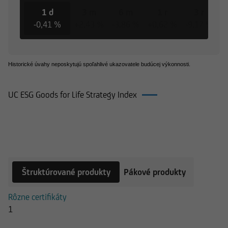
1 d
3 m
6 m
1 r
3 r
-0,41 %
+2,43 %
-3,86 %
+0,62 %
-9,17 %
-
Historické úvahy neposkytujú spoľahlivé ukazovatele budúcej výkonnosti.
UC ESG Goods for Life Strategy Index
Produkty k UC ESG Goods for Life
Strategy Index
Štruktúrované produkty
Pákové produkty
Rôzne certifikáty
1
Súbory na stiahnutie