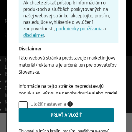
Ak chcete získať prístup k informáciám o
ISIN
WKN
produktoch a službách poskytovaných na
DE000A2P3UE9
A2P3UE
našej webovej stránke, akceptujte, prosím,
Referenčná cena
843,18
Body
Zmena
nasledujúce vyhlásenie o vylúčení
-0,41%
-3,49
zodpovednosti,
podmienky používania
a
disclaimer
.
23.07.2026
- 22:00
Disclaimer
Táto webová stránka predstavuje marketingový
Názov
UC ESG Goods for
materiál/reklamu a je určená len pre obyvateľov
Life Strategy Index
Slovenska.
ISIN
DE000A2P3UE9
WKN
A2P3UE
Informácie na tejto stránke nepredstavujú
Bloomberg
QUIXG4LS
ponuku ani výzvu na nadobudnutie alebo predaj
Index
akýchkoľvek cenných papierov a nesmú byť
Mena
EUR
Uložiť nastavenia
i
klientom použité v žiadnej jurisdikcií, kde je
Investičný pomer
60,00 %
takéto použitie zakázané.
Obyvatelia iných krajín, prosím, navštívte webovú