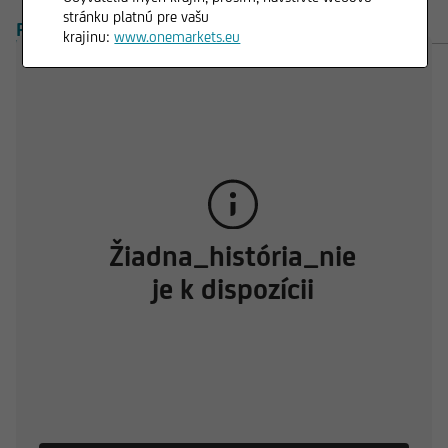
stránku platnú pre vašu
PREHĽAD
PRODUKTY
DOKUMENTY
krajinu:
www.onemarkets.eu
Žiadna_história_nie
je k dispozícii