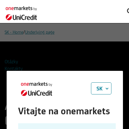
/
SK - Home
Underlying page
Otázky
Kontakty
SK
Amundi Bavarian
Vitajte na onemarkets
Equity Fund - P-C/D