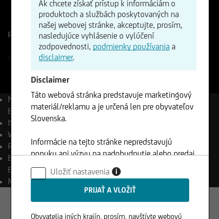
Ak chcete získať prístup k informáciám o
ISIN
WKN
produktoch a službách poskytovaných na
FR0013494879
A2P299
našej webovej stránke, akceptujte, prosím,
Referenčná cena
167,7951
Zmena
nasledujúce vyhlásenie o vylúčení
zodpovednosti,
podmienky používania
a
+0,23%
+0,38
disclaimer
.
05.08.2026
- 18:15
Disclaimer
Táto webová stránka predstavuje marketingový
Názov
Amundi Bavarian
materiál/reklamu a je určená len pre obyvateľov
Equity Fund - P-C/D
Slovenska.
ISIN
FR0013494879
WKN
A2P299
Informácie na tejto stránke nepredstavujú
Reuters
LP68620372
ponuku ani výzvu na nadobudnutie alebo predaj
Bloomberg
ABAVPCD FP
akýchkoľvek cenných papierov a nesmú byť
Equity
Uložiť nastavenia
i
klientom použité v žiadnej jurisdikcií, kde je
Mena
EUR
takéto použitie zakázané.
Obyvatelia iných krajín, prosím, navštívte webovú