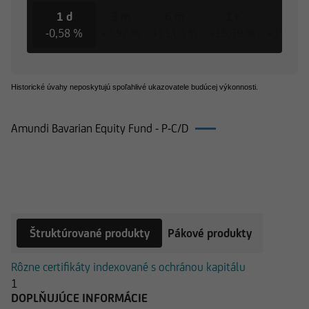
1 d
3 m
6 m
1 r
3 r
-0,58 %
+2,97 %
+11,03 %
+15,39 %
+35,00 
Historické úvahy neposkytujú spoľahlivé ukazovatele budúcej výkonnosti.
Amundi Bavarian Equity Fund - P-C/D
Produkty k Amundi Bavarian Equity
Fund - P-C/D
Štruktúrované produkty
Pákové produkty
Rôzne certifikáty indexované s ochránou kapitálu
1
DOPLŇUJÚCE INFORMÁCIE