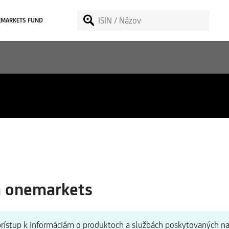
EMARKETS FUND
sruptive Technology Cla
a onemarkets
 prístup k informáciám o produktoch a službách poskytovaných n