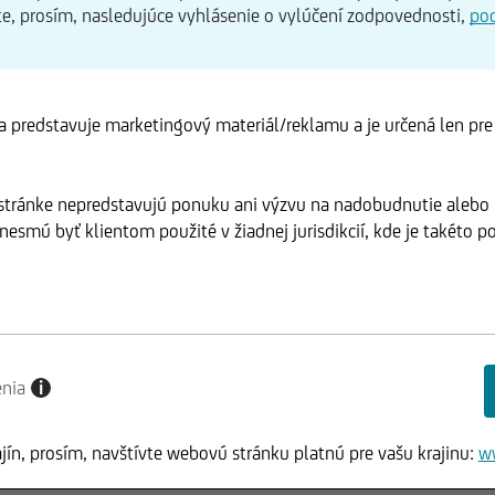
te, prosím, nasledujúce vyhlásenie o vylúčení zodpovednosti,
po
 predstavuje marketingový materiál/reklamu a je určená len pr
 stránke nepredstavujú ponuku ani výzvu na nadobudnutie alebo
esmú byť klientom použité v žiadnej jurisdikcií, kde je takéto po
enia
i
ajín, prosím, navštívte webovú stránku platnú pre vašu krajinu:
w