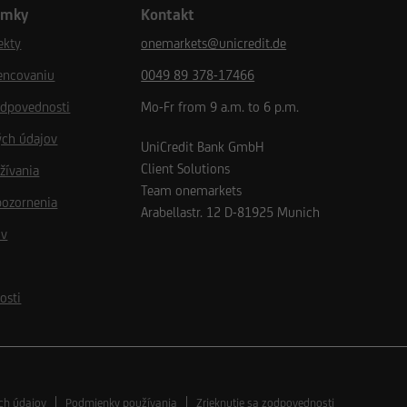
ámky
Kontakt
ekty
onemarkets@unicredit.de
encovaniu
0049 89 378-17466
odpovednosti
Mo-Fr from 9 a.m. to 6 p.m.
ých údajov
UniCredit Bank GmbH
Client Solutions
žívania
Team onemarkets
pozornenia
Arabellastr. 12
D-81925
Munich
ov
osti
ch údajov
Podmienky používania
Zrieknutie sa zodpovednosti