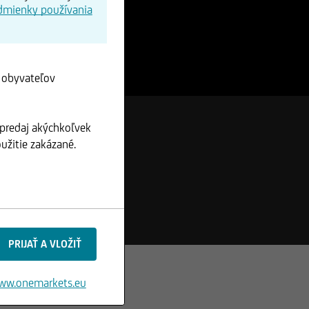
dmienky používania
e obyvateľov
 predaj akýchkoľvek
užitie zakázané.
ww.onemarkets.eu