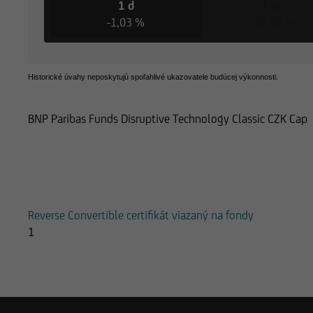
1 d
3 m
-1,03 %
+28,30 %
Historické úvahy neposkytujú spoľahlivé ukazovatele budúcej výkonnosti.
BNP Paribas Funds Disruptive Technology Classic CZK Cap
Produkty k BNP Paribas Funds Disru
Reverse Convertible certifikát viazaný na fondy
1