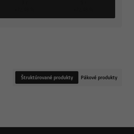
3 r
5 r
+72,48 %
+72,48 %
Štruktúrované produkty
Pákové produkty