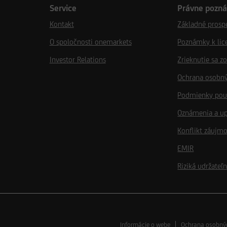
Service
Právne pozn
Kontakt
Základné prosp
O spoločnosti onemarkets
Poznámky k lic
Investor Relations
Zrieknutie sa z
Ochrana osobn
Podmienky pou
Oznámenia a u
Konflikt záujm
EMIR
Riziká udržateľn
Informácie o webe
Ochrana osobný