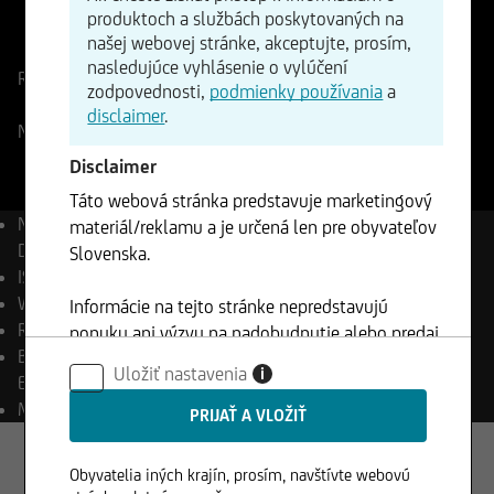
produktoch a službách poskytovaných na
ISIN
WKN
našej webovej stránke, akceptujte, prosím,
US0079031078
863186
nasledujúce vyhlásenie o vylúčení
Referenčná cena
483,28
Zmena
zodpovednosti,
podmienky používania
a
-1,72%
-8,30
disclaimer
.
NASDAQ
07.08.2026
- 21:59
Disclaimer
Táto webová stránka predstavuje marketingový
Názov
Advanced Micro
materiál/reklamu a je určená len pre obyvateľov
Devices Inc.
Slovenska.
ISIN
US0079031078
WKN
863186
Informácie na tejto stránke nepredstavujú
Reuters
AMD.OQ
ponuku ani výzvu na nadobudnutie alebo predaj
Bloomberg
AMD UW
akýchkoľvek cenných papierov a nesmú byť
Uložiť nastavenia
i
Equity
klientom použité v žiadnej jurisdikcií, kde je
Mena
USD
takéto použitie zakázané.
Obyvatelia iných krajín, prosím, navštívte webovú