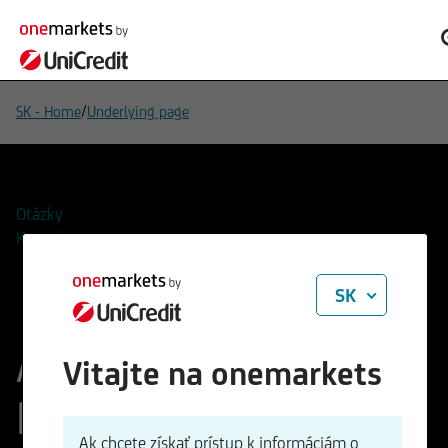
/
SK - Home
Underlying page
Otázky
Kontakty
SK
Advanced Micro
Vitajte na onemarkets
Devices Inc.
Ak chcete získať prístup k informáciám o