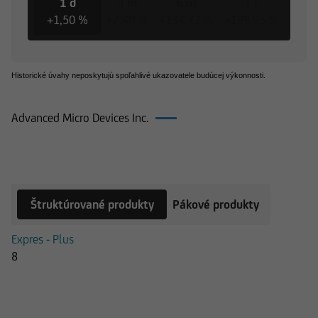
1 d
3 m
6 m
1 r
3
+1,50 %
+7,49 %
+134,73 %
+199,95 %
+318
Historické úvahy neposkytujú spoľahlivé ukazovatele budúcej výkonnosti.
Advanced Micro Devices Inc.
Produkty k Advanced Micro Devices Inc.
Štruktúrované produkty
Pákové produkty
Expres - Plus
8