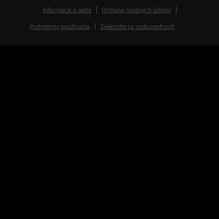
Informácie o webe
Ochrana osobných údajov
Podmienky používania
Zrieknutie sa zodpovednosti