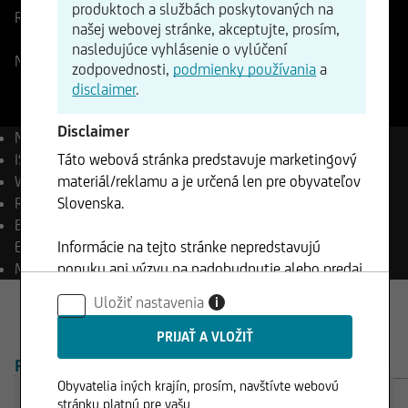
produktoch a službách poskytovaných na
Referenčná cena
499,99
USD
Zmena
našej webovej stránke, akceptujte, prosím,
+0,03%
+0,13
nasledujúce vyhlásenie o vylúčení
NASDAQ
07.08.2026
- 23:20
zodpovednosti,
podmienky používania
a
disclaimer
.
Disclaimer
Názov
Microsoft Corp.
Táto webová stránka predstavuje marketingový
ISIN
US5949181045
materiál/reklamu a je určená len pre obyvateľov
WKN
870747
Slovenska.
Reuters
MSFT.OQ
Bloomberg
MSFT UW
Informácie na tejto stránke nepredstavujú
Equity
ponuku ani výzvu na nadobudnutie alebo predaj
Mena
USD
akýchkoľvek cenných papierov a nesmú byť
Uložiť nastavenia
i
klientom použité v žiadnej jurisdikcií, kde je
takéto použitie zakázané.
PREHĽAD
PRODUKTY
Obyvatelia iných krajín, prosím, navštívte webovú
stránku platnú pre vašu