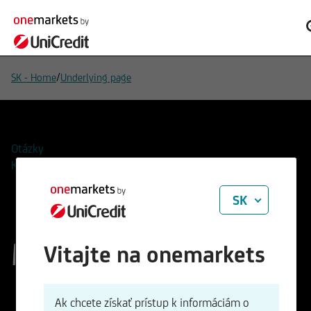
/
SK - Home
Underlying page
Otázky
Kontakty
SK
Microsoft Corp.
Vitajte na onemarkets
ISIN
WKN
Ak chcete získať prístup k informáciám o
US5949181045
870747