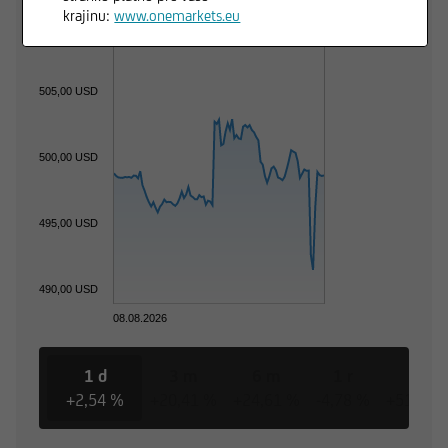
krajinu:
www.onemarkets.eu
505,00 USD
500,00 USD
495,00 USD
490,00 USD
08.08.2026
1 d
3 m
6 m
1 r
3 r
+2,54 %
+20,41 %
+24,61 %
-4,78 %
+51,42 