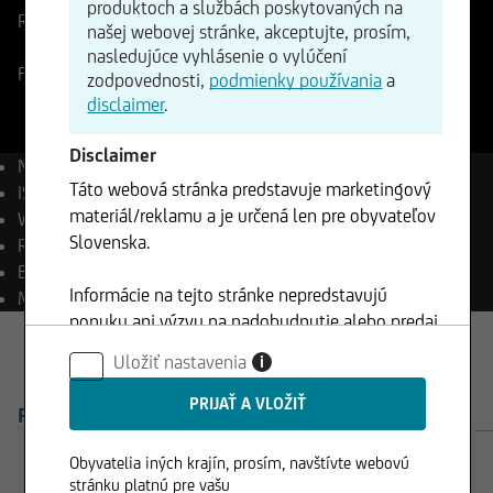
produktoch a službách poskytovaných na
Referenčná cena
4263,45
USD
Zmena
našej webovej stránke, akceptujte, prosím,
+0,39%
+16,48
nasledujúce vyhlásenie o vylúčení
Forex
06.08.2026
- 09:13
zodpovednosti,
podmienky používania
a
disclaimer
.
Disclaimer
Názov
Gold (one ounce)
Táto webová stránka predstavuje marketingový
ISIN
XC0009655157
materiál/reklamu a je určená len pre obyvateľov
WKN
965515
Slovenska.
Reuters
XAU=
Bloomberg
XAU Curncy
Informácie na tejto stránke nepredstavujú
Mena
USD
ponuku ani výzvu na nadobudnutie alebo predaj
akýchkoľvek cenných papierov a nesmú byť
Uložiť nastavenia
i
klientom použité v žiadnej jurisdikcií, kde je
takéto použitie zakázané.
PREHĽAD
PRODUKTY
Obyvatelia iných krajín, prosím, navštívte webovú
stránku platnú pre vašu