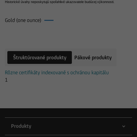
Historické úvahy neposkytujú spoľahlivé ukazovatele budúcej výkonnosti.
Gold (one ounce)
Produkty k Gold (one ounce)
Štruktúrované produkty
Pákové produkty
Rôzne certifikáty indexované s ochránou kapitálu
1
Produkty