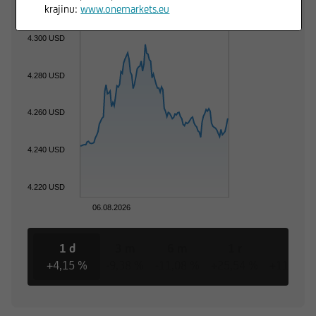
krajinu:
www.onemarkets.eu
4.300 USD
4.280 USD
4.260 USD
4.240 USD
4.220 USD
06.08.2026
1 d
3 m
6 m
1 r
3 r
+4,15 %
-9,38 %
-11,08 %
+25,54 %
+118,60