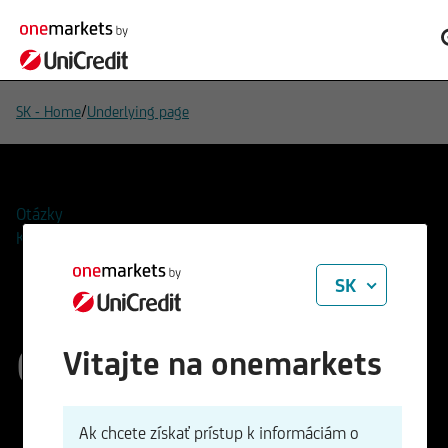
/
SK - Home
Underlying page
Otázky
Kontakty
SK
Gold (one ounce)
Vitajte na onemarkets
ISIN
WKN
Ak chcete získať prístup k informáciám o
XC0009655157
965515