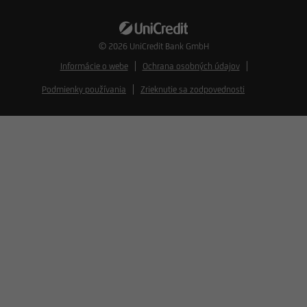
© 2026
UniCredit Bank GmbH
Informácie o webe
Ochrana osobných údajov
Podmienky používania
Zrieknutie sa zodpovednosti