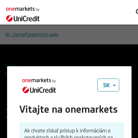
/
SK - Home
Underlying page
Otázky
Kontakty
SK
Vitajte na onemarkets
1 Feinunze Platin
ISIN
WKN
Ak chcete získať prístup k informáciám o
XC0009665545
966554
produktoch a službách poskytovaných na