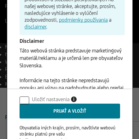
Referenčná cena
1749,015
USD
Zmena
našej webovej stránke, akceptujte, prosím,
nasledujúce vyhlásenie o vylúčení
+11,62%
+203,16
zodpovednosti,
podmienky používania
a
UniCredit Indikácia v reálnom čase
07.08.2026
- 17:29
disclaimer
.
Disclaimer
Názov
1 Feinunze Platin
Táto webová stránka predstavuje marketingový
ISIN
XC0009665545
materiál/reklamu a je určená len pre obyvateľov
WKN
966554
Slovenska.
Reuters
XPT=
Bloomberg
XPT Curncy
Informácie na tejto stránke nepredstavujú
Mena
USD
ponuku ani výzvu na nadobudnutie alebo predaj
akýchkoľvek cenných papierov a nesmú byť
Uložiť nastavenia
i
klientom použité v žiadnej jurisdikcií, kde je
takéto použitie zakázané.
PREHĽAD
PRODUKTY
Obyvatelia iných krajín, prosím, navštívte webovú
stránku platnú pre vašu