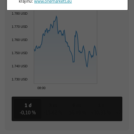
krajinu:
www.onemarkets.eu
1.780 USD
1.770 USD
1.760 USD
1.750 USD
1.740 USD
1.730 USD
08:00
1 d
3 m
6 m
1 r
3 r
-0,10 %
-15,62 %
-16,49 %
+30,33 %
+75,82 