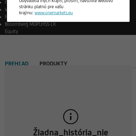
Obyvatelia iných krajín, prosím, navštívte webovú
ISIN
LU2503836731
stránku platnú pre vašu
WKN
A3DRJA
krajinu:
www.onemarkets.eu
Reuters
LP68727626
Bloomberg
MOPLHSS LX
Equity
PREHĽAD
PRODUKTY
Žiadna_história_nie