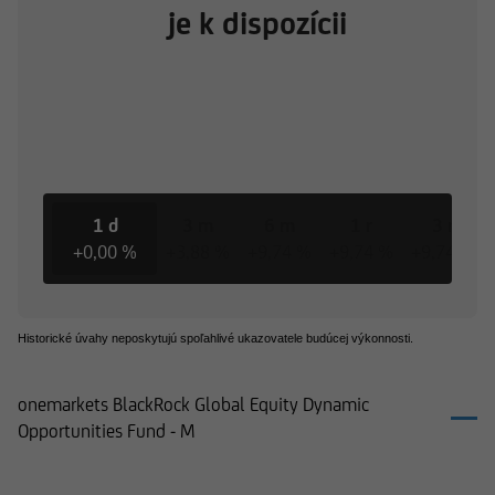
je k dispozícii
1 d
3 m
6 m
1 r
3 r
+0,00 %
+3,88 %
+9,74 %
+9,74 %
+9,74 %
Historické úvahy neposkytujú spoľahlivé ukazovatele budúcej výkonnosti.
onemarkets BlackRock Global Equity Dynamic
Opportunities Fund - M
Produkty k onemarkets BlackRock