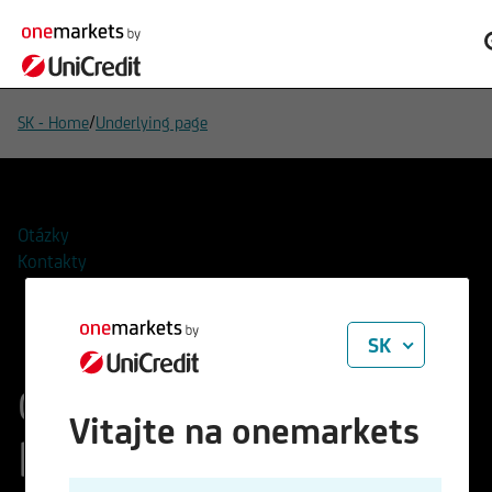
/
SK - Home
Underlying page
Otázky
Kontakty
SK
onemarkets
Vitajte na onemarkets
BlackRock Global