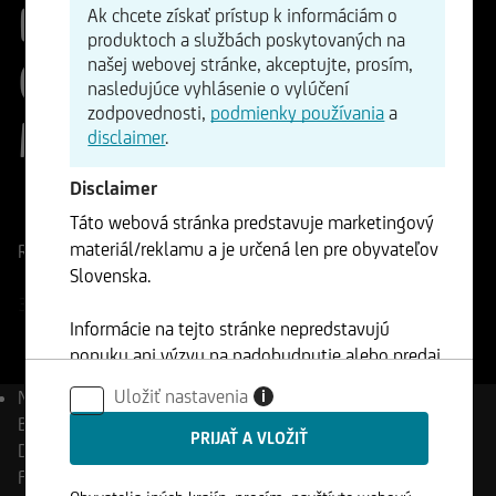
Equity Dynamic
Ak chcete získať prístup k informáciám o
produktoch a službách poskytovaných na
Opportunities Fund -
našej webovej stránke, akceptujte, prosím,
nasledujúce vyhlásenie o vylúčení
zodpovednosti,
podmienky používania
a
M
disclaimer
.
Disclaimer
ISIN
WKN
Táto webová stránka predstavuje marketingový
LU2503836731
A3DRJA
materiál/reklamu a je určená len pre obyvateľov
Referenčná cena
148,32
EUR
Zmena
Slovenska.
+0,22%
+0,32
30.01.2025
- 19:07
Informácie na tejto stránke nepredstavujú
ponuku ani výzvu na nadobudnutie alebo predaj
akýchkoľvek cenných papierov a nesmú byť
Uložiť nastavenia
i
Názov
onemarkets
klientom použité v žiadnej jurisdikcií, kde je
BlackRock Global Equity
takéto použitie zakázané.
Dynamic Opportunities
Fund - M